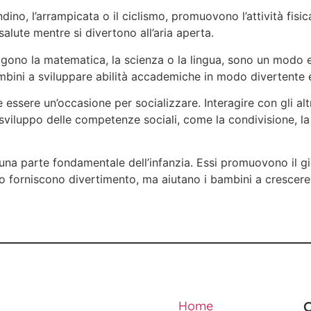
condino, l’arrampicata o il ciclismo, promuovono l’attività f
salute mentre si divertono all’aria aperta.
volgono la matematica, la scienza o la lingua, sono un mod
mbini a sviluppare abilità accademiche in modo divertente 
 essere un’occasione per socializzare. Interagire con gli alt
o sviluppo delle competenze sociali, come la condivisione,
una parte fondamentale dell’infanzia. Essi promuovono il gioc
lo forniscono divertimento, ma aiutano i bambini a crescere 
Home
C