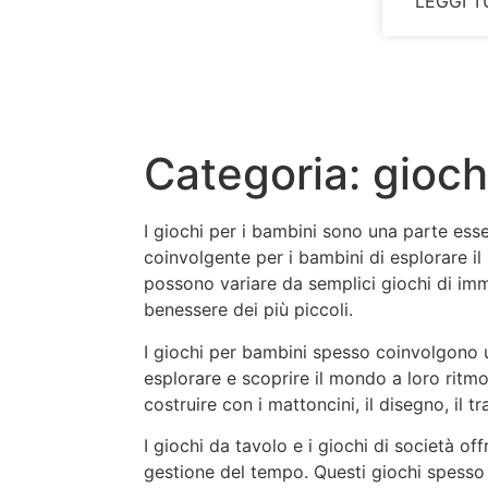
LEGGI T
Categoria: gioch
I giochi per i bambini sono una parte ess
coinvolgente per i bambini di esplorare il 
possono variare da semplici giochi di imma
benessere dei più piccoli.
I giochi per bambini spesso coinvolgono un
esplorare e scoprire il mondo a loro ritmo
costruire con i mattoncini, il disegno, il
I giochi da tavolo e i giochi di società of
gestione del tempo. Questi giochi spesso i