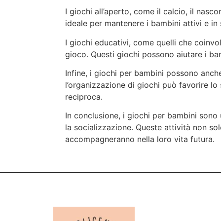
I giochi all’aperto, come il calcio, il nas
ideale per mantenere i bambini attivi e in 
I giochi educativi, come quelli che coin
gioco. Questi giochi possono aiutare i ba
Infine, i giochi per bambini possono anche
l’organizzazione di giochi può favorire l
reciproca.
In conclusione, i giochi per bambini sono 
la socializzazione. Queste attività non so
accompagneranno nella loro vita futura.