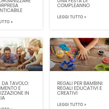
ORGANIZZARE
UNA FESTA DI
ORPRESA
COMPLEANNO
NTICABILE
LEGGI TUTTO »
UTTO »
casa
educazione
 DA TAVOLO:
REGALI PER BAMBINI:
IMENTO E
REGALI EDUCATIVI E
IZZAZIONE IN
CREATIVI
IA
LEGGI TUTTO »